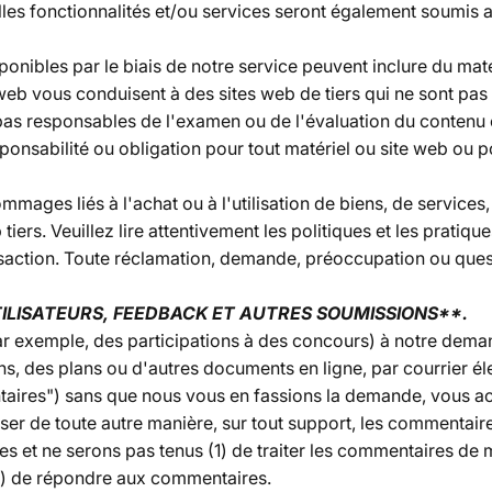
les fonctionnalités et/ou services seront également soumis 
ponibles par le biais de notre service peuvent inclure du matér
e web vous conduisent à des sites web de tiers qui ne sont pas
s responsables de l'examen ou de l'évaluation du contenu 
nsabilité ou obligation pour tout matériel ou site web ou pou
ges liés à l'achat ou à l'utilisation de biens, de services,
tiers. Veuillez lire attentivement les politiques et les pratiqu
saction. Toute réclamation, demande, préoccupation ou quest
ILISATEURS, FEEDBACK ET AUTRES SOUMISSIONS**.
ar exemple, des participations à des concours) à notre dema
s, des plans ou d'autres documents en ligne, par courrier éle
taires") sans que nous vous en fassions la demande, vous ac
tiliser de toute autre manière, sur tout support, les commenta
 et ne serons pas tenus (1) de traiter les commentaires de m
3) de répondre aux commentaires.