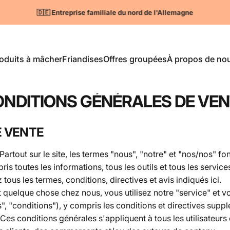
Pause Diaporama
100% naturel 🌱
oduits à mâcher
Friandises
Offres groupées
À propos de no
Articles à mâcher
Friandises
Offres groupées
À propos de nous
NDITIONS GÉNÉRALES DE VE
E VENTE
artout sur le site, les termes "nous", "notre" et "nos/nos
s toutes les informations, tous les outils et tous les services
 tous les termes, conditions, directives et avis indiqués ici.
t quelque chose chez nous, vous utilisez notre "service" et vo
", "conditions"), y compris les conditions et directives sup
Ces conditions générales s'appliquent à tous les utilisateurs