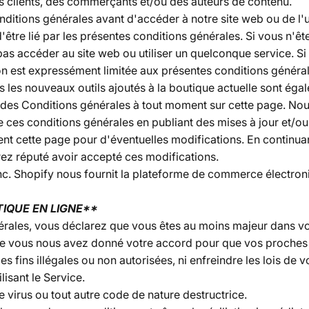
des clients, des commerçants et/ou des auteurs de contenu.
onditions générales avant d'accéder à notre site web ou de l'ut
'être lié par les présentes conditions générales. Si vous n'ê
s accéder au site web ou utiliser un quelconque service. Si
n est expressément limitée aux présentes conditions général
us les nouveaux outils ajoutés à la boutique actuelle sont ég
des Conditions générales à tout moment sur cette page. Nous 
ces conditions générales en publiant des mises à jour et/ou d
ent cette page pour d'éventuelles modifications. En continuant 
rez réputé avoir accepté ces modifications.
nc. Shopify nous fournit la plateforme de commerce électron
TIQUE EN LIGNE**
érales, vous déclarez que vous êtes au moins majeur dans v
e vous nous avez donné votre accord pour que vos proches mi
s fins illégales ou non autorisées, ni enfreindre les lois de v
ilisant le Service.
e virus ou tout autre code de nature destructrice.