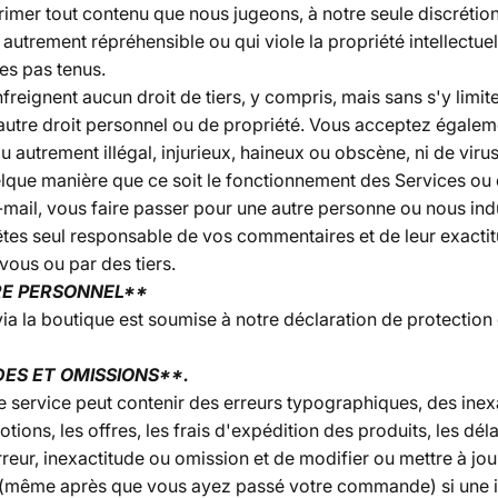
imer tout contenu que nous jugeons, à notre seule discrétion,
trement répréhensible ou qui viole la propriété intellectuel
es pas tenus.
ignent aucun droit de tiers, y compris, mais sans s'y limiter
ut autre droit personnel ou de propriété. Vous acceptez égal
 autrement illégal, injurieux, haineux ou obscène, ni de virus
elque manière que ce soit le fonctionnement des Services ou d
mail, vous faire passer pour une autre personne ou nous indui
êtes seul responsable de vos commentaires et de leur exact
ous ou par des tiers.
RE PERSONNEL**
a la boutique est soumise à notre déclaration de protection d
DES ET OMISSIONS**.
e service peut contenir des erreurs typographiques, des ine
tions, les offres, les frais d'expédition des produits, les déla
rreur, inexactitude ou omission et de modifier ou mettre à jou
même après que vous ayez passé votre commande) si une inf