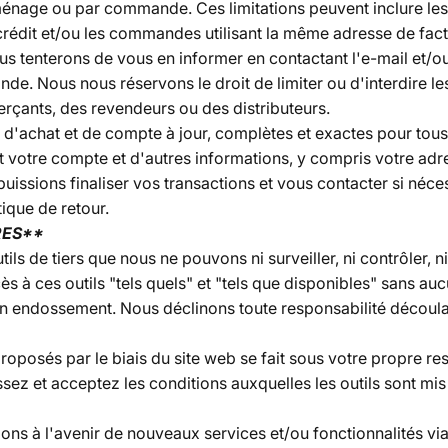
 ménage ou par commande. Ces limitations peuvent inclure l
édit et/ou les commandes utilisant la même adresse de factur
tenterons de vous en informer en contactant l'e-mail et/ou
e. Nous nous réservons le droit de limiter ou d'interdire le
çants, des revendeurs ou des distributeurs.
d'achat et de compte à jour, complètes et exactes pour tous
 votre compte et d'autres informations, y compris votre adr
puissions finaliser vos transactions et vous contacter si néce
tique de retour.
RES**
 de tiers que nous ne pouvons ni surveiller, ni contrôler, ni
s à ces outils "tels quels" et "tels que disponibles" sans au
n endossement. Nous déclinons toute responsabilité découlant 
roposés par le biais du site web se fait sous votre propre res
z et acceptez les conditions auxquelles les outils sont mis à
ons à l'avenir de nouveaux services et/ou fonctionnalités via