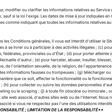
 modifier ou clarifier les informations relatives au Service 
ix, sauf si la loi l'exige. Les dates de mise à jour indiquées en
s comme indiquant que toutes les informations relatives au 
 les Conditions générales, il vous est interdit d'utiliser le Si
es à se livrer ou à participer à des activités illégales ; (c) p
 fédérales, provinciales ou d'État ; (d) pour porter atteinte 
llectuelle d'autrui ; (e) pour harceler, abuser, insulter, blesser
, de l'orientation sexuelle, de la religion, de l'appartenance 
 des informations fausses ou trompeuses ; (g) télécharger ou 
anière que ce soit, affecter la fonctionnalité ou le fonction
 ; (h) pour collecter ou suivre les données personnelles d'autr
awling ou le scraping ; (j) à toute fin obscène ou immorale ; 
 site web associé, d'autres sites web ou de l'Internet. Nous n
ssocié si vous ne respectez pas l'une des utilisations interdit
ONSABILITÉ ; LIMITATION DE LA RESPONSABILITÉ**