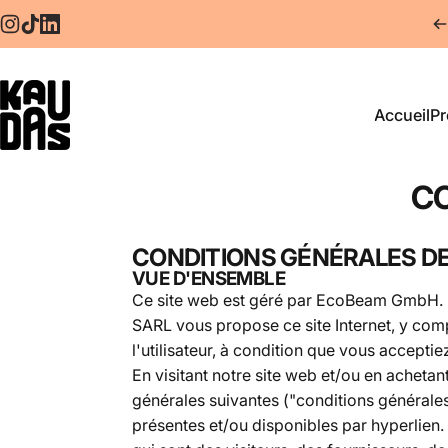
Aller directement au contenu
Instagram
TikTok
LinkedIn
Accueil
Pr
Kaudas
Accueil
CO
CONDITIONS GÉNÉRALES D
VUE D'ENSEMBLE
Ce site web est géré par EcoBeam GmbH. P
SARL vous propose ce site Internet, y compri
l'utilisateur, à condition que vous acceptiez
En visitant notre site web et/ou en achetan
générales suivantes ("conditions générales
présentes et/ou disponibles par hyperlien. 