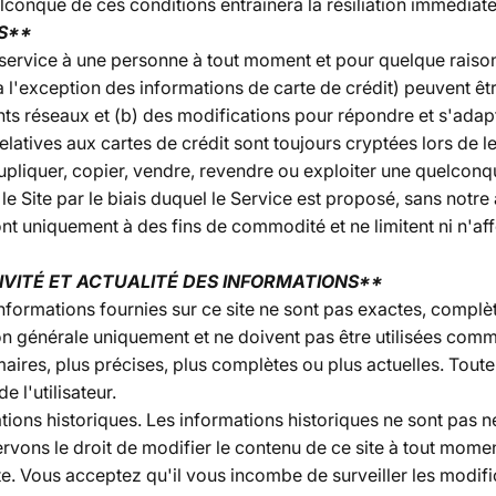
lconque de ces conditions entraînera la résiliation immédiat
ES**
 service à une personne à tout moment et pour quelque raison
l'exception des informations de carte de crédit) peuvent êt
ents réseaux et (b) des modifications pour répondre et s'ad
latives aux cartes de crédit sont toujours cryptées lors de l
liquer, copier, vendre, revendre ou exploiter une quelconque 
le Site par le biais duquel le Service est proposé, sans notre
sont uniquement à des fins de commodité et ne limitent ni n'a
IVITÉ ET ACTUALITÉ DES INFORMATIONS**
formations fournies sur ce site ne sont pas exactes, complèt
ation générale uniquement et ne doivent pas être utilisées c
maires, plus précises, plus complètes ou plus actuelles. Tout
e l'utilisateur.
tions historiques. Les informations historiques ne sont pas n
servons le droit de modifier le contenu de ce site à tout mo
ite. Vous acceptez qu'il vous incombe de surveiller les modif