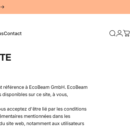
us
Contact
Recherc
Conn
P
Contact
NTE
" font référence à EcoBeam GmbH. EcoBeam
 disponibles sur ce site, à vous,
us acceptez d'être lié par les conditions
plémentaires mentionnées dans les
 du site web, notamment aux utilisateurs