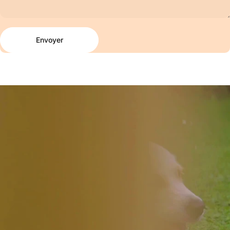
Envoyer
Message
Envoyer