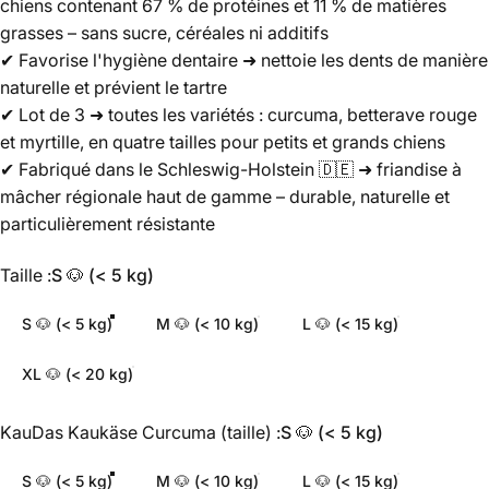
chiens contenant 67 % de protéines et 11 % de matières
grasses – sans sucre, céréales ni additifs
✔ Favorise l'hygiène dentaire ➜ nettoie les dents de manière
naturelle et prévient le tartre
✔ Lot de 3 ➜ toutes les variétés : curcuma, betterave rouge
et myrtille, en quatre tailles pour petits et grands chiens
✔ Fabriqué dans le Schleswig-Holstein 🇩🇪 ➜ friandise à
mâcher régionale haut de gamme – durable, naturelle et
particulièrement résistante
Taille
Taille :
S 🐶 (< 5 kg)
S 🐶 (< 5 kg)
M 🐶 (< 10 kg)
L 🐶 (< 15 kg)
XL 🐶 (< 20 kg)
Fromage à mâcher au curcuma (taille)
KauDas Kaukäse Curcuma (taille) :
S 🐶 (< 5 kg)
S 🐶 (< 5 kg)
M 🐶 (< 10 kg)
L 🐶 (< 15 kg)