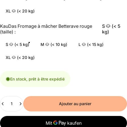
XL 🐶 (< 20 kg)
Fromage à mâcher à la betterave (taille)
KauDas Fromage à mâcher Betterave rouge
S 🐶 (< 5
(taille) :
kg)
S 🐶 (< 5 kg)
M 🐶 (< 10 kg)
L 🐶 (< 15 kg)
XL 🐶 (< 20 kg)
En stock, prêt à être expédié
Nombre
Ajouter au panier