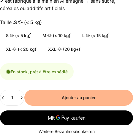
✔ est fabriqué à la main en Allemagne → sans sucre,
céréales ou additifs artificiels
Taille
Taille :
S 🐶 (< 5 kg)
S 🐶 (< 5 kg)
M 🐶 (< 10 kg)
L 🐶 (< 15 kg)
XL 🐶 (< 20 kg)
XXL 🐶 (20 kg+)
En stock, prêt à être expédié
Nombre
Ajouter au panier
Weitere Bezahlmöglichkeiten