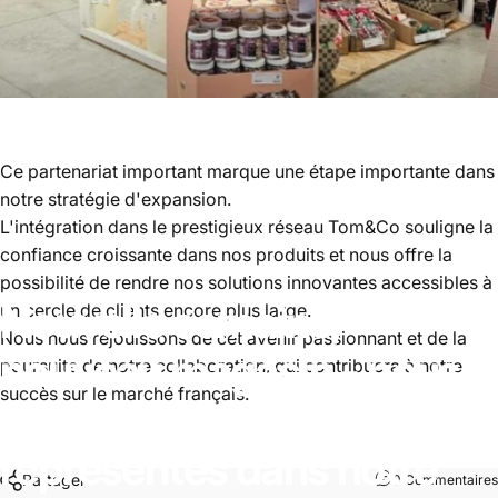
Ce partenariat important marque une étape importante dans
notre stratégie d'expansion.
L'intégration dans le prestigieux réseau Tom&Co souligne la
confiance croissante dans nos produits et nous offre la
possibilité de rendre nos solutions innovantes accessibles à
Nouvelle
semaine,
un cercle de clients encore plus large.
Nous nous réjouissons de cet avenir passionnant et de la
nouveau
magasin
-
nous
poursuite de notre collaboration, qui contribuera à notre
succès sur le marché français.
sommes
fiers
d'être
représentés
dans
notre
Partager
0 Commentaires