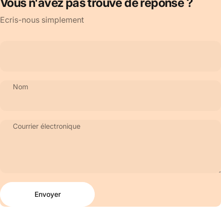
Vous n'avez pas trouvé de réponse ?
Ecris-nous simplement
Nom
Courrier électronique
Envoyer
Message
Envoyer