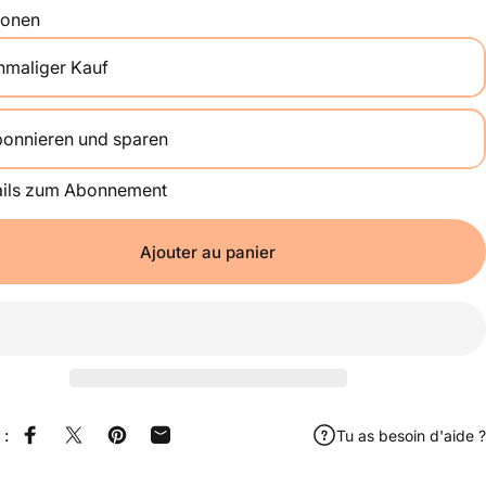
ionen
nmaliger Kauf
onnieren und sparen
Alle 2 Wochen
ails zum Abonnement
Einmal im Monat
Alle 2 Monate
Ajouter au panier
 :
Tu as besoin d'aide ?
Partager sur Facebook
Partager sur X
Épingler sur Pinterest
Partager par e-mail