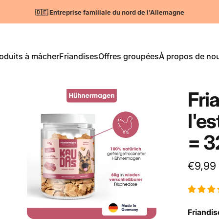
Pause Diaporama
100% naturel 🌱
oduits à mâcher
Friandises
Offres groupées
À propos de no
Articles à mâcher
Friandises
Offres groupées
À propos de nous
Fri
l'e
=
3
€9,99
Friandi