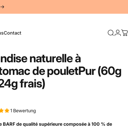
us
Contact
Recherc
Conn
P
Contact
andise
naturelle
à
stomac
de
pouletPur
(60g
24g
frais)
1 Bewertung
se BARF de qualité supérieure composée à 100 % de