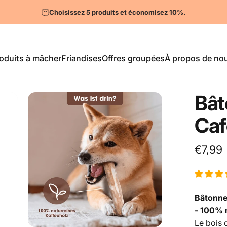
Pause Diaporama
Choisissez 5 produits et économisez 10%.
oduits à mâcher
Friandises
Offres groupées
À propos de no
Articles à mâcher
Friandises
Offres groupées
À propos de nous
Bât
Caf
€7,99
Bâtonne
- 100% n
Le bois 