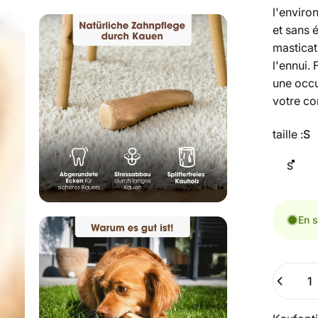
l'enviro
et sans 
masticat
l'ennui. 
une occu
votre co
Taille
taille :
S
S
En s
Nombre