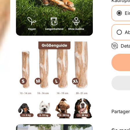
Kaufopt
Ei
Ab
Det
Partager