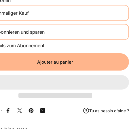
ionen
nmaliger Kauf
onnieren und sparen
Alle 2 Wochen
ails zum Abonnement
Einmal im Monat
Alle 2 Monate
Ajouter au panier
 :
Tu as besoin d'aide ?
Partager sur Facebook
Partager sur X
Épingler sur Pinterest
Partager par e-mail